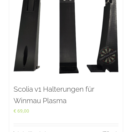
Die
Optionen
können
auf
der
Produktseite
gewählt
werden
Scolia v1 Halterungen für
Winmau Plasma
€
69,00