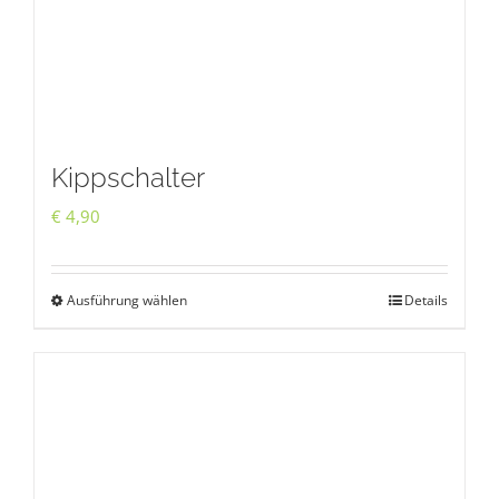
Kippschalter
€
4,90
Ausführung wählen
Details
Dieses
Produkt
weist
mehrere
Varianten
auf.