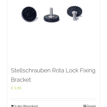
Die
Optionen
können
auf
der
Produktseite
gewählt
werden
Stellschrauben Rota Lock Fixing
Bracket
€
3,90
In den Warenkorb
Details