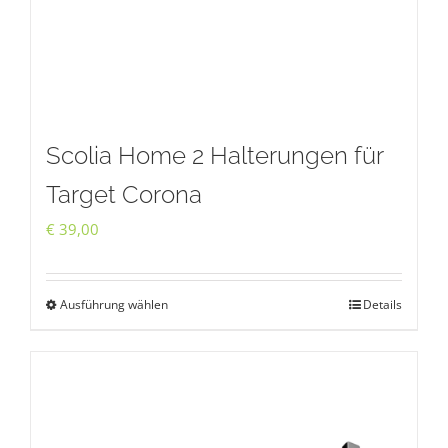
Scolia Home 2 Halterungen für
Target Corona
€
39,00
Ausführung wählen
Details
Dieses
Produkt
weist
mehrere
Varianten