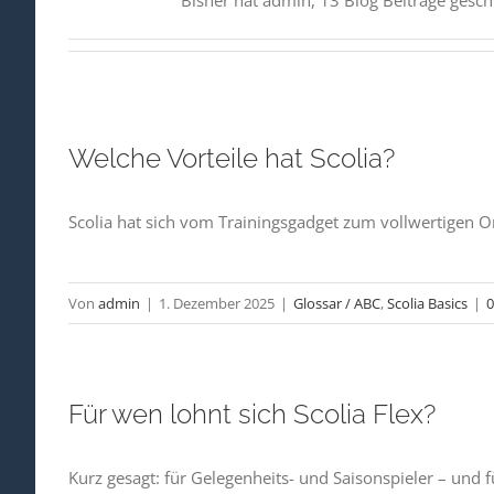
Bisher hat admin, 13 Blog Beiträge gesch
Welche Vorteile hat Scolia?
Scolia hat sich vom Trainingsgadget zum vollwertigen On
Von
admin
|
1. Dezember 2025
|
Glossar / ABC
,
Scolia Basics
|
Für wen lohnt sich Scolia Flex?
Kurz gesagt: für Gelegenheits- und Saisonspieler – und