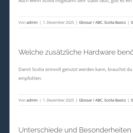
Auch wenn Scolia insgesamt sehr stabil läuft, gibt es ei
Von
admin
|
1. Dezember 2025
|
Glossar / ABC
,
Scolia Basics
|
Welche zusätzliche Hardware benö
Damit Scolia sinnvoll genutzt werden kann, brauchst du
empfohlen:
Von
admin
|
1. Dezember 2025
|
Glossar / ABC
,
Scolia Basics
|
Unterschiede und Besonderheiten d