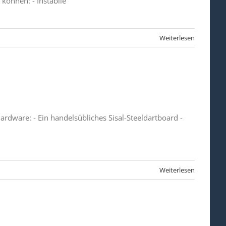
 können: - Instabile
Weiterlesen
dware: - Ein handelsübliches Sisal-Steeldartboard -
Weiterlesen