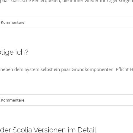
n paar klassische Fehlerquellen, die immer wieder für Ärger sorgen
0 Kommentare
tige ich?
 neben dem System selbst ein paar Grundkomponenten: Pflicht-Har
0 Kommentare
er Scolia Versionen im Detail