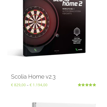
Scolia Home v2.3
Preisspanne:
€
829,00
–
€
1.194,00
Bewertet
€ 829,00
mit
5.00
von
5
bis
€ 1.194,00