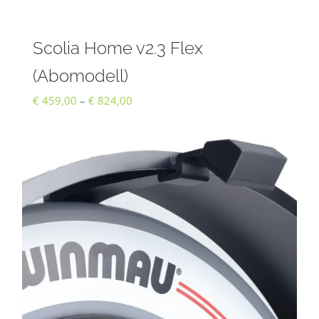
Scolia Home v2.3 Flex
(Abomodell)
Preisspanne:
€
459,00
–
€
824,00
€ 459,00
bis
€ 824,00