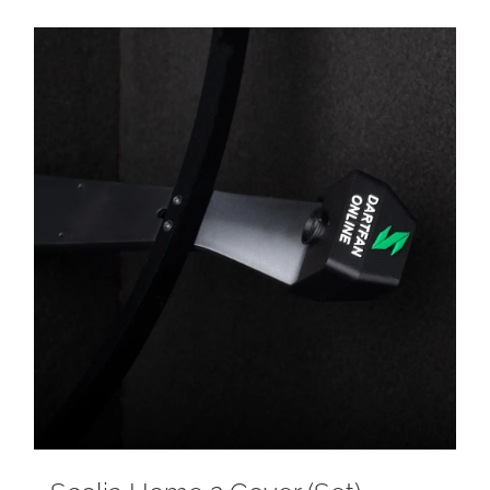
€ 199,00
mit
5.00
von
5
bis
€ 469,00