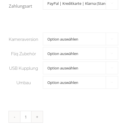

Zahlungsart
Kameraversion

Fliq Zubehör

USB Kupplung

Umbau

Scolia