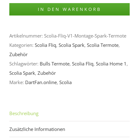
Fliq
IN DEN WARENKORB
V1
Montage
Spark
Artikelnummer:
Scolia-Fliq-V1-Montage-Spark-Termote
&
Kategorien:
Scolia Fliq
,
Scolia Spark
,
Scolia Termote
,
Termote
Zubehör
Menge
Schlagwörter:
Bulls Termote
,
Scolia Fliq
,
Scolia Home 1
,
Scolia Spark
,
Zubehör
Marke:
DartFan.online
,
Scolia
Beschreibung
Zusätzliche Informationen