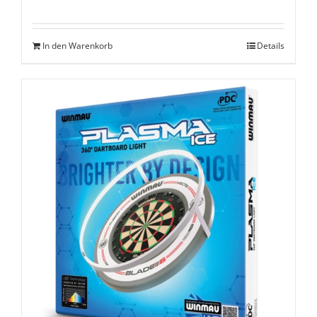
Preis
Preis
war:
ist:
In den Warenkorb
Details
€ 99,00
€ 79,00.