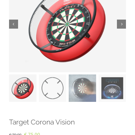
Target Corona Vision
Ursprünglicher
Aktueller
€
75,00
€
79,00