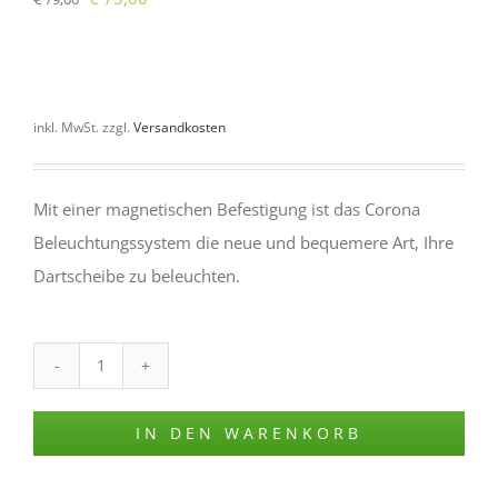
Preis
Preis
war:
ist:
€ 79,00
€ 75,00.
inkl. MwSt. zzgl.
Versandkosten
Mit einer magnetischen Befestigung ist das Corona
Beleuchtungssystem die neue und bequemere Art, Ihre
Dartscheibe zu beleuchten.
Target
Corona
IN DEN WARENKORB
Vision
Menge