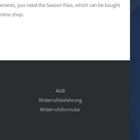
rnaments, you need the Season Pass, which can be bought
online shop.
AGB
Widerrufsbelehrung
Widerrufsformular