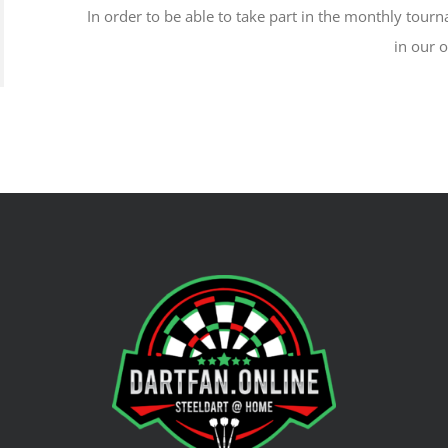
In order to be able to take part in the monthly tou
in our 