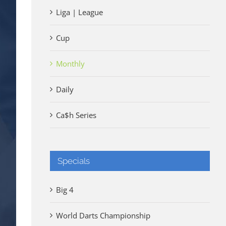
Liga | League
Cup
Monthly
Daily
Ca$h Series
Specials
Big 4
World Darts Championship